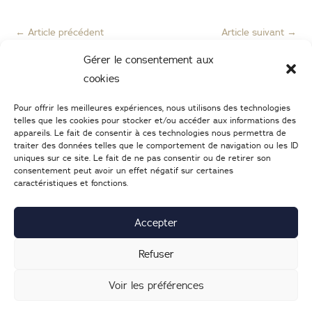
←
Article précédent
Article suivant
→
Gérer le consentement aux
cookies
Pour offrir les meilleures expériences, nous utilisons des technologies
telles que les cookies pour stocker et/ou accéder aux informations des
appareils. Le fait de consentir à ces technologies nous permettra de
traiter des données telles que le comportement de navigation ou les ID
uniques sur ce site. Le fait de ne pas consentir ou de retirer son
consentement peut avoir un effet négatif sur certaines
caractéristiques et fonctions.
02 47 05 46 05
–
Nous écrire
25 Boulevard Heurteloup
37000
TOURS
Accepter
Lundi : 14h-19h | d
u mardi au samedi : 9h30-19h
Refuser
Voir les préférences
Mentions légales
|
Nous contacter
| © 2022
Création du