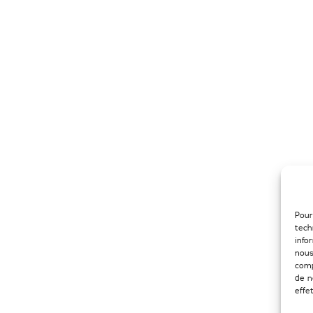
Pour
tech
info
nous
comp
de n
effe