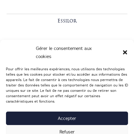
Essilor
Gérer le consentement aux
cookies
Pour offrir les meilleures expériences, nous utilisons des technologies
telles que les cookies pour stocker et/ou accéder aux informations des
appareils. Le fait de consentir à ces technologies nous permettra de
traiter des données telles que le comportement de navigation ou les ID
uniques sur ce site. Le fait de ne pas consentir ou de retirer son
consentement peut avoir un effet négatif sur certaines
caractéristiques et fonctions.
02 47 05 46 05
–
Nous écrire
25 Boulevard Heurteloup
37000
TOURS
Accepter
Lundi : 14h-19h | d
u mardi au samedi : 9h30-19h
Refuser