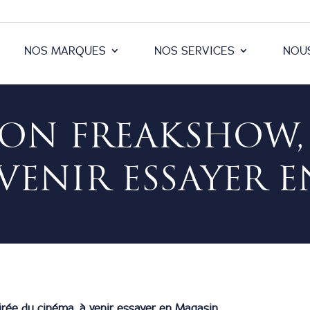
NOS MARQUES
NOS SERVICES
NOU
ION FREAKSHOW, 
VENIR ESSAYER 
irée du cinéma, à venir essayer en Magasin.