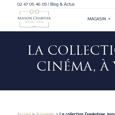
02 47 05 46 05
|
Blog & Actus
MAGASIN
LA COLLECT
CINÉMA, À 
Accueil
>
Actualités
>
La collection Freakshow, insp