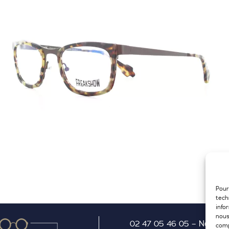
Pour
tech
info
nous
02 47 05 46 05
–
Nous éc
comp