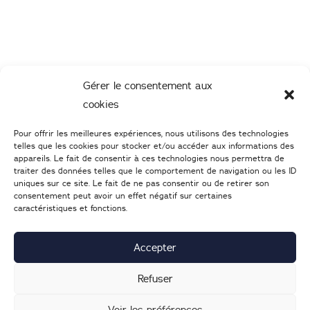
Gérer le consentement aux
cookies
Pour offrir les meilleures expériences, nous utilisons des technologies
telles que les cookies pour stocker et/ou accéder aux informations des
appareils. Le fait de consentir à ces technologies nous permettra de
traiter des données telles que le comportement de navigation ou les ID
uniques sur ce site. Le fait de ne pas consentir ou de retirer son
consentement peut avoir un effet négatif sur certaines
caractéristiques et fonctions.
02 47 05 46 05
–
Nous écrire
25 Boulevard Heurteloup
37000
TOURS
Accepter
Lundi : 14h-19h | d
u mardi au samedi : 9h30-19h
Refuser
Voir les préférences