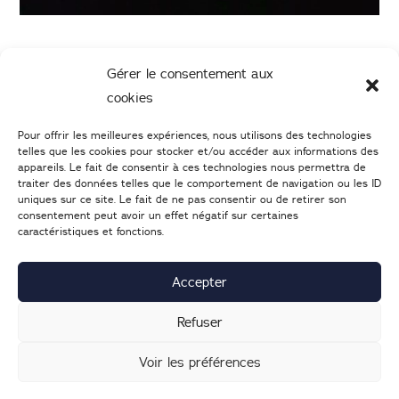
Gérer le consentement aux
cookies
Pour offrir les meilleures expériences, nous utilisons des technologies
telles que les cookies pour stocker et/ou accéder aux informations des
appareils. Le fait de consentir à ces technologies nous permettra de
traiter des données telles que le comportement de navigation ou les ID
uniques sur ce site. Le fait de ne pas consentir ou de retirer son
consentement peut avoir un effet négatif sur certaines
caractéristiques et fonctions.
02 47 05 46 05
–
Nous écrire
25 Boulevard Heurteloup
37000
TOURS
Accepter
Lundi : 14h-19h | d
u mardi au samedi : 9h30-19h
Refuser
Voir les préférences
Mentions légales
|
Nous contacter
| © 2022
Création du