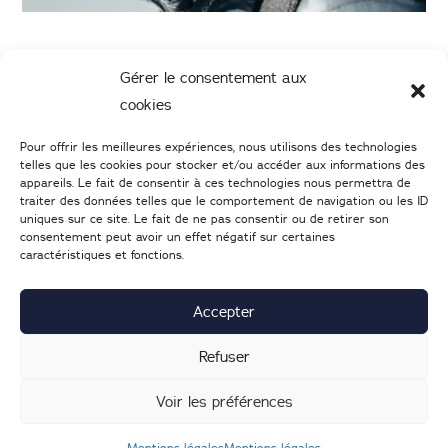
Gérer le consentement aux
cookies
Pour offrir les meilleures expériences, nous utilisons des technologies
telles que les cookies pour stocker et/ou accéder aux informations des
appareils. Le fait de consentir à ces technologies nous permettra de
traiter des données telles que le comportement de navigation ou les ID
uniques sur ce site. Le fait de ne pas consentir ou de retirer son
consentement peut avoir un effet négatif sur certaines
caractéristiques et fonctions.
02 47 05 46 05
–
Nous écrire
25 Boulevard Heurteloup
37000
TOURS
Accepter
Lundi : 14h-19h | d
u mardi au samedi : 9h30-19h
Refuser
Voir les préférences
Mentions légales
|
Nous contacter
| © 2022
Création du
Mentions légales
Mentions légales