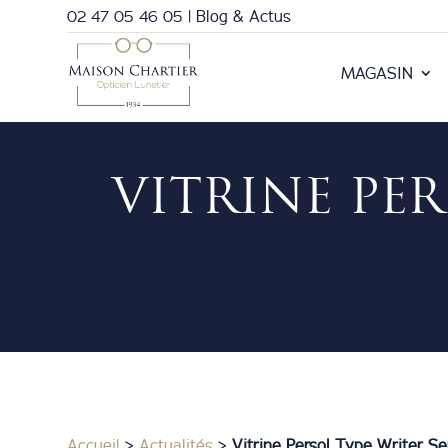
02 47 05 46 05
|
Blog & Actus
MAGASIN
VITRINE PE
Accueil
>
Actualités
>
Vitrine Persol Type Writer S