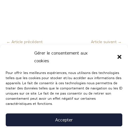
←
Article précédent
Article suivant
→
Gérer le consentement aux
cookies
Pour offrir les meilleures expériences, nous utilisons des technologies
telles que les cookies pour stocker et/ou accéder aux informations des
appareils. Le fait de consentir à ces technologies nous permettra de
traiter des données telles que le comportement de navigation ou les ID
uniques sur ce site. Le fait de ne pas consentir ou de retirer son
consentement peut avoir un effet négatif sur certaines
caractéristiques et fonctions.
02 47 05 46 05
–
Nous écrire
25 Boulevard Heurteloup
37000
TOURS
Accepter
Lundi : 14h-19h | d
u mardi au samedi : 9h30-19h